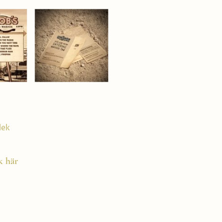
lek
k här