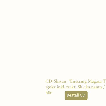
Hem
Gig
CD-Skivan "Entering Magaza T
150kr inkl. frakt. Skicka namn /
här
Beställ CD