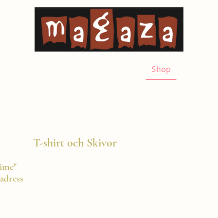
Arrangörens ord
Video
Musik
Shop
Om Mag
T-shirt och Skivor
ime"
 adress