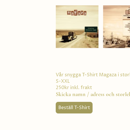
Entering Magaza Time
Låtar
Vår snygga T-Shirt Magaza i stor
S-XXL
250kr inkl. frakt
Skicka namn / adress och storle
Beställ T-Shirt